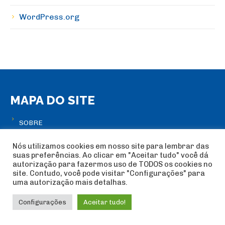
WordPress.org
MAPA DO SITE
SOBRE
História
Nós utilizamos cookies em nosso site para lembrar das
Diretoria
suas preferências. Ao clicar em "Aceitar tudo" você dá
autorização para fazermos uso de TODOS os cookies no
Documentos
site. Contudo, você pode visitar "Configurações" para
uma autorização mais detalhas.
Contabilidade
Configurações
Aceitar tudo!
ATLETAS
Seleção Brasileira