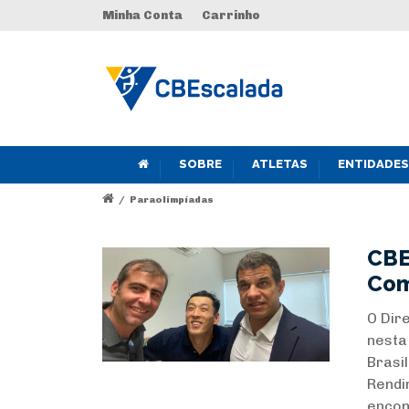
Minha Conta
Carrinho
SOBRE
ATLETAS
ENTIDADES
/
Paraolimpíadas
CBE
Com
O Dir
nesta
Brasi
Rendi
encon