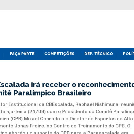
FAÇA PARTE
COMPETIÇÕES
DEP. TÉCNICO
POLÍ
scalada irá receber o reconheciment
itê Paralímpico Brasileiro
etor Institucional da CBEscalada, Raphael Nishimura, reun
 terça-feira (24/09) com o Presidente do Comitê Paralímp
leiro (CPB) Mizael Conrado e o Diretor de Esportes de Alto
mento Jonas Freire, no Centro de Treinamento do CPB. O
tro abordou o suporte do CPB para a Paraescalada em ...