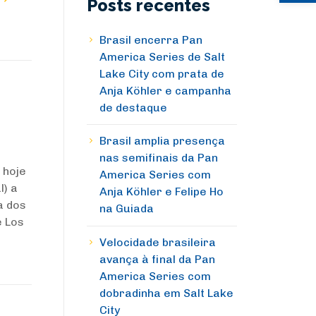
Posts recentes
Brasil encerra Pan
America Series de Salt
Lake City com prata de
Anja Köhler e campanha
de destaque
Brasil amplia presença
nas semifinais da Pan
 hoje
America Series com
l) a
Anja Köhler e Felipe Ho
a dos
na Guiada
e Los
Velocidade brasileira
avança à final da Pan
America Series com
dobradinha em Salt Lake
City