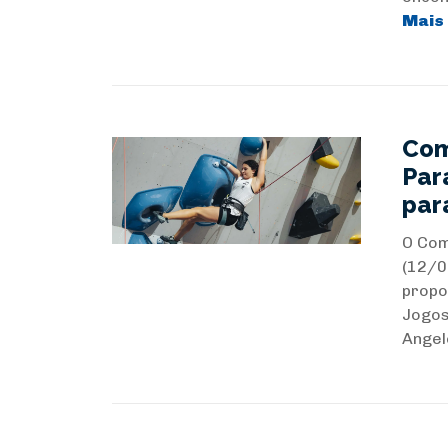
Mais
Com
Par
par
O Com
(12/0
propo
Jogos
Angel