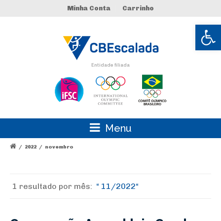
Minha Conta
Carrinho
Abrir 
Entidade filiada
Menu
/
2022
/
novembro
1 resultado por
mês:
11/2022