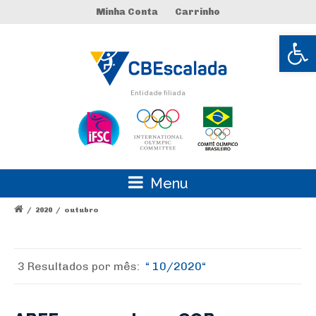
Minha Conta
Carrinho
Abrir 
Entidade filiada
Menu
/
2020
/
outubro
3 Resultados por
mês:
10/2020