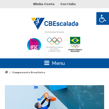
Minha Conta
Carrinho
Abrir 
Entidade filiada
Menu
/
Campeonato Brasileiro