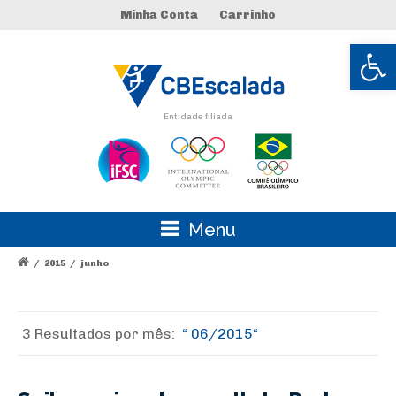
Minha Conta
Carrinho
Abrir 
Entidade filiada
Menu
/
2015
/
junho
3 Resultados por
mês:
06/2015