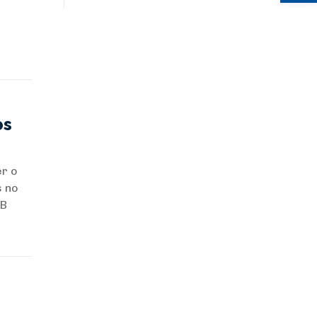
os
er o
s no
PB