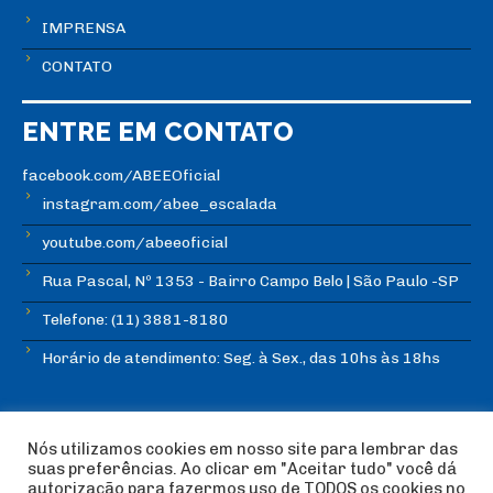
IMPRENSA
CONTATO
ENTRE EM CONTATO
facebook.com/ABEEOficial
instagram.com/abee_escalada
youtube.com/abeeoficial
Rua Pascal, Nº 1353 - Bairro Campo Belo | São Paulo -SP
Telefone: (11) 3881-8180
Horário de atendimento: Seg. à Sex., das 10hs às 18hs
Nós utilizamos cookies em nosso site para lembrar das
suas preferências. Ao clicar em "Aceitar tudo" você dá
autorização para fazermos uso de TODOS os cookies no
© Copyright ABEE | Associação Brasileira de Escalada