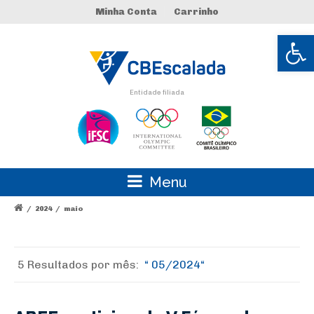
Minha Conta
Carrinho
Abrir 
Entidade filiada
Menu
/
2024
/
maio
5 Resultados por
mês:
05/2024