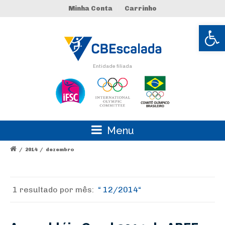
Minha Conta
Carrinho
Abrir 
Entidade filiada
Menu
/
2014
/
dezembro
1 resultado por
mês:
12/2014