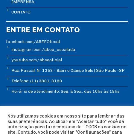
IMPRENSA
CONTATO
ENTRE EM CONTATO
facebook.com/ABEEOficial
instagram.com/abee_escalada
youtube.com/abeeoficial
Rua Pascal, Nº 1353 - Bairro Campo Belo | São Paulo -SP
Telefone: (11) 3881-8180
Horário de atendimento: Seg. à Sex., das 10hs às 18hs
Nós utilizamos cookies em nosso site para lembrar das
suas preferências. Ao clicar em "Aceitar tudo" você dá
autorização para fazermos uso de TODOS os cookies no
© Copyright ABEE | Associação Brasileira de Escalada
site. Contudo, você pode visitar "Configurações" para