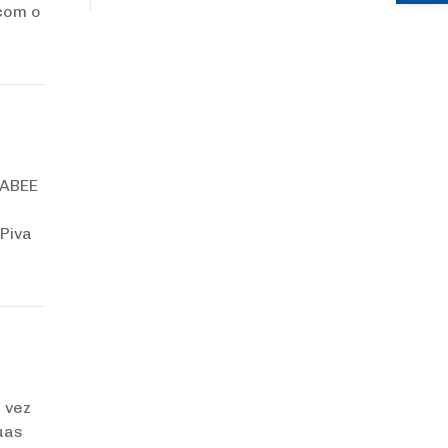
 com o
 ABEE
Piva
 vez
uas