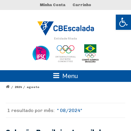
Minha Conta
Carrinho
Abrir 
Entidade filiada
Menu
/
2024
/
agosto
1 resultado por
mês:
08/2024