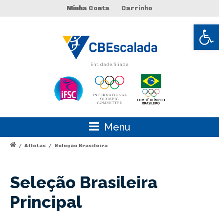
Minha Conta
Carrinho
Abrir 
Entidade filiada
Menu
/
Atletas
/
Seleção Brasileira
Seleção Brasileira
Principal