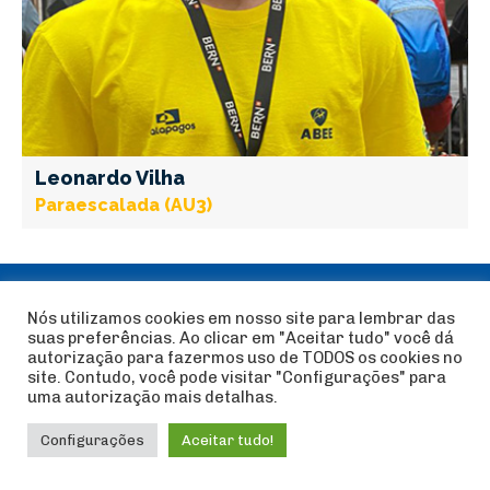
Leonardo Vilha
Paraescalada (AU3)
Nós utilizamos cookies em nosso site para lembrar das
MAPA DO SITE
suas preferências. Ao clicar em "Aceitar tudo" você dá
autorização para fazermos uso de TODOS os cookies no
site. Contudo, você pode visitar "Configurações" para
SOBRE
uma autorização mais detalhas.
História
Configurações
Aceitar tudo!
Diretoria
Documentos