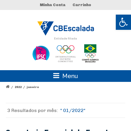
Minha Conta
Carrinho
Abrir 
Entidade filiada
Menu
/
2022
/
janeiro
3 Resultados por
mês:
01/2022