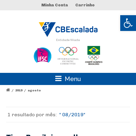
Minha Conta
Carrinho
Abrir 
Entidade filiada
Menu
/
2019
/
agosto
1 resultado por
mês:
08/2019