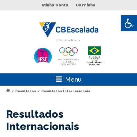
Minha Conta
Carrinho
Abrir 
Entidade filiada
Menu
/
Resultados
/
Resultados Internacionais
Resultados
Internacionais