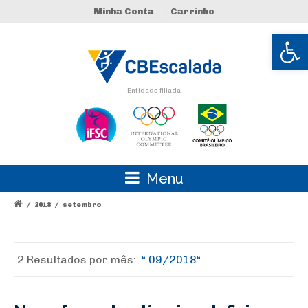
Minha Conta
Carrinho
Abrir 
Entidade filiada
Menu
/
2018
/
setembro
2 Resultados por
mês:
09/2018