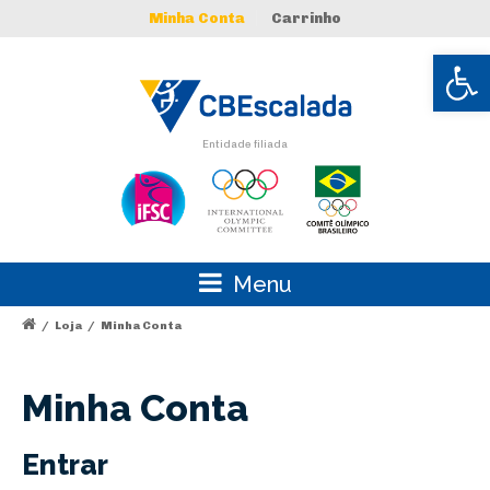
Minha Conta
Carrinho
Abrir 
Entidade filiada
Menu
/
Loja
/
Minha Conta
Minha Conta
Entrar