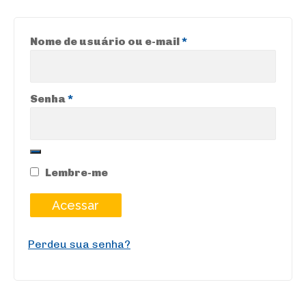
Obrigatório
Nome de usuário ou e-mail
*
Obrigatório
Senha
*
Lembre-me
Acessar
Perdeu sua senha?