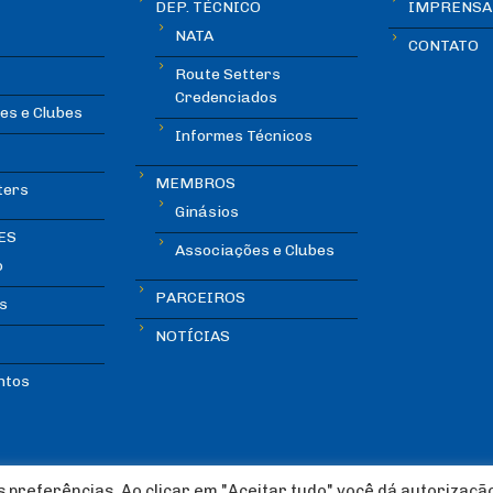
DEP. TÉCNICO
IMPRENSA
NATA
CONTATO
Route Setters
Credenciados
es e Clubes
Informes Técnicos
MEMBROS
ters
Ginásios
ES
Associações e Clubes
o
PARCEIROS
s
NOTÍCIAS
ntos
 preferências. Ao clicar em "Aceitar tudo" você dá autorizaçã