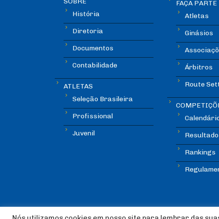
SOBRE
FAÇA PARTE
História
Atletas
Diretoria
Ginásios
Documentos
Associaçõ
Contabilidade
Árbitros
Route Set
ATLETAS
Seleção Brasileira
COMPETIÇÕ
Profissional
Calendári
Juvenil
Resultado
Rankings
Regulame
Nós utilizamos cookies em nosso site para lembrar das suas