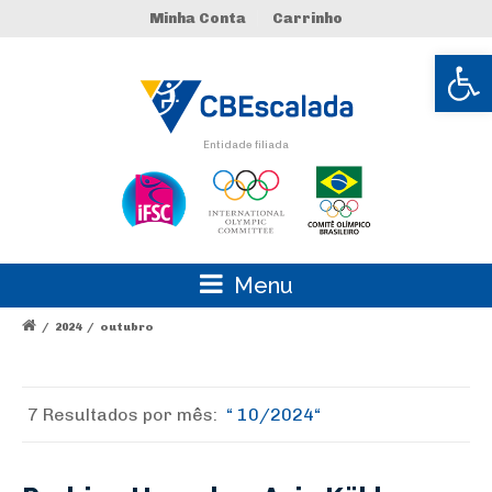
Minha Conta
Carrinho
Abrir 
Entidade filiada
Menu
/
2024
/
outubro
7 Resultados por
mês:
10/2024