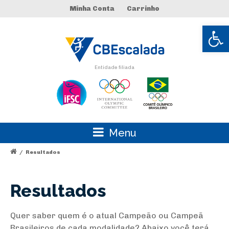
Minha Conta
Carrinho
Abrir 
Entidade filiada
Menu
/
Resultados
Resultados
Quer saber quem é o atual Campeão ou Campeã
Brasileiros de cada modalidade? Abaixo você terá