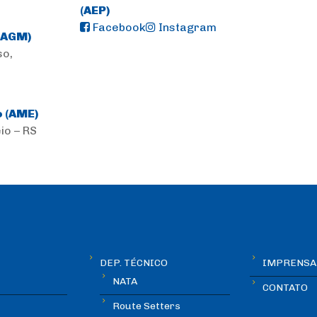
(AEP)
Facebook
Instagram
(AGM)
so,
 (AME)
io – RS
DEP. TÉCNICO
IMPRENSA
NATA
CONTATO
Route Setters