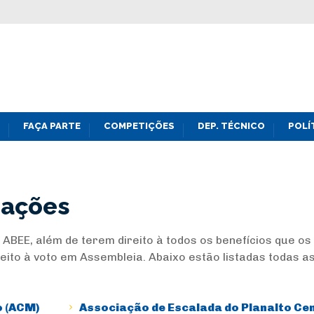
FAÇA PARTE
COMPETIÇÕES
DEP. TÉCNICO
POLÍ
iações
BEE, além de terem direito à todos os benefícios que os
ito à voto em Assembleia. Abaixo estão listadas todas a
 (ACM)
Associação de Escalada do Planalto Ce