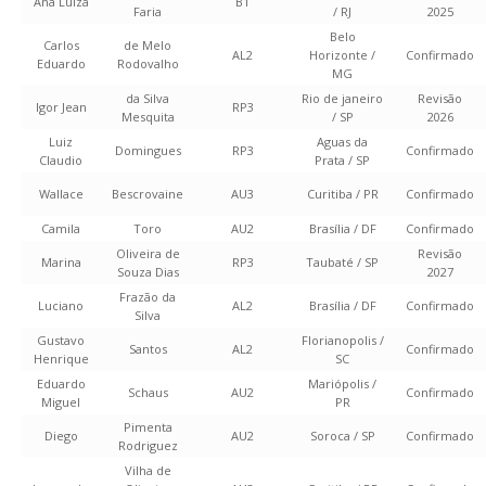
Ana Luiza
B1
Faria
/ RJ
2025
Belo
Carlos
de Melo
AL2
Horizonte /
Confirmado
Eduardo
Rodovalho
MG
da Silva
Rio de janeiro
Revisão
Igor Jean
RP3
Mesquita
/ SP
2026
Luiz
Aguas da
Domingues
RP3
Confirmado
Claudio
Prata / SP
Wallace
Bescrovaine
AU3
Curitiba / PR
Confirmado
Camila
Toro
AU2
Brasília / DF
Confirmado
Oliveira de
Revisão
Marina
RP3
Taubaté / SP
Souza Dias
2027
Frazão da
Luciano
AL2
Brasília / DF
Confirmado
Silva
Gustavo
Florianopolis /
Santos
AL2
Confirmado
Henrique
SC
Eduardo
Mariópolis /
Schaus
AU2
Confirmado
Miguel
PR
Pimenta
Diego
AU2
Soroca / SP
Confirmado
Rodriguez
Vilha de