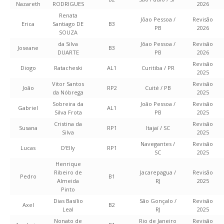
Nazareth
RODRIGUES
2026
Renata
Jõao Pessoa /
Revisão
Erica
Santiago DE
B3
PB
2026
SOUZA
da Silva
Jõao Pessoa /
Revisão
Joseane
B3
DUARTE
PB
2026
Revisão
Diogo
Ratacheski
AL1
Curitiba / PR
2025
Vitor Santos
Revisão
João
RP2
Cuité / PB
da Nóbrega
2025
Sobreira da
João Pessoa /
Revisão
Gabriel
AL1
Silva Frota
PB
2025
Cristina da
Revisão
Susana
RP1
Itajaí / SC
Silva
2025
Navegantes /
Revisão
Lucas
D'Elly
RP1
SC
2025
Henrique
Ribeiro de
Jacarepagua /
Revisão
Pedro
B1
Almeida
RJ
2025
Pinto
Dias Basílio
São Gonçalo /
Revisão
Axel
B2
Leal
RJ
2025
Nonato de
Rio de Janeiro
Revisão