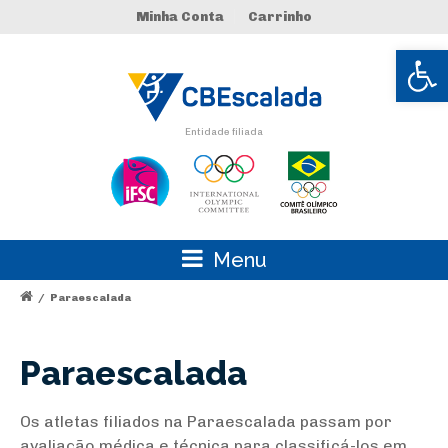
Minha Conta
Carrinho
Abrir 
Entidade filiada
Menu
/
Paraescalada
Paraescalada
Os atletas filiados na Paraescalada passam por
avaliação médica e técnica para classificá-los em