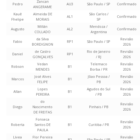
Zancan
Pedro
AU3
São Paulo / SP
Confirmado
ANGERAME
Kauê
Almeida DE
São Carlos /
AL1
Confirmado
Fhelipe
MORAIS
SP
Millán
Mendoza /
Augusto
AL2
Confirmado
COLLADO
Argentina
da Silva
Revisão
Fabio
RP1
São Paulo / SP
BORDIGNON
2026
de Castro
Rio de Janeiro
Revisão
Daniel
RP1
GONÇALVES
/ RJ
2026
Vedan
Telemaco
Revisão
Robson
B1
MENDES
Borba / PR
2026
José Alves
Jõao Pessoa /
Revisão
Marcos
B1
FELIPE
PB
2026
Lopes
Agudos do Sul
Revisão
Allan
B1
PEREIRA
/ PB
2026
do
Revisão
Diego
Nascimento
B1
Pinhais / PB
2026
DE FREITAS
Fonseca
Revisão
Roberta
Santos DE
B1
Curitiba / PR
2026
PAULA
Lívea
Flor Pereira
Revisão
B2
São Paulo / SP