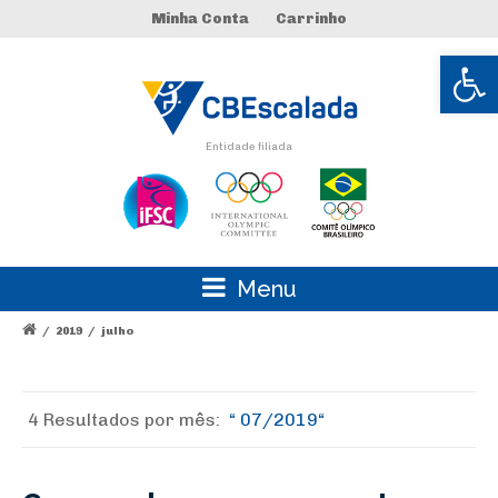
Minha Conta
Carrinho
Abrir 
Entidade filiada
Menu
/
2019
/
julho
4 Resultados por
mês:
07/2019