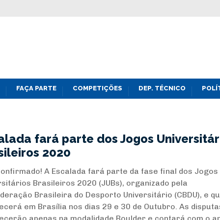
FAÇA PARTE
COMPETIÇÕES
DEP. TÉCNICO
POLÍ
alada fará parte dos Jogos Universitár
sileiros 2020
confirmado! A Escalada fará parte da fase final dos Jogos
rsitários Brasileiros 2020 (JUBs), organizado pela
deração Brasileira do Desporto Universitário (CBDU), e q
ecerá em Brasília nos dias 29 e 30 de Outubro. As disputa
ecerão apenas na modalidade Boulder e contará com o apo