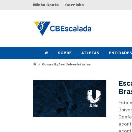
Minha Conta
Carrinho
SOBRE
ATLETAS
ENTIDADES
/
Competições Univeristárias
Esc
Bra
Está 
Unive
Confe
acont
acont