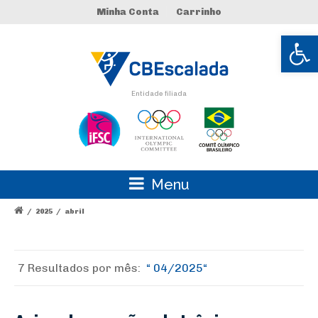
Minha Conta
Carrinho
Abrir 
Entidade filiada
Menu
/
2025
/
abril
7 Resultados por
mês:
04/2025