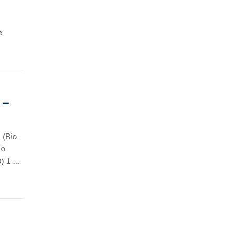
e
 –
(Rio
to
1 ...