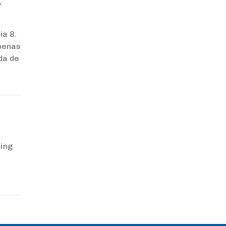
L
ia 8.
apenas
da de
ing
s