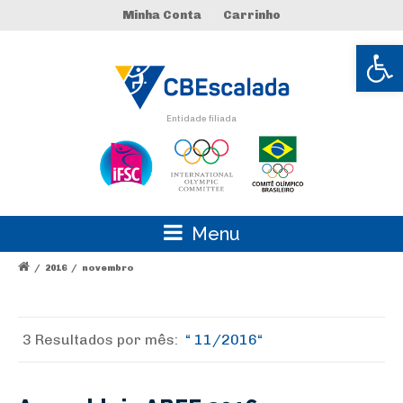
Minha Conta
Carrinho
Abrir 
Entidade filiada
Menu
/
2016
/
novembro
3 Resultados por
mês:
11/2016