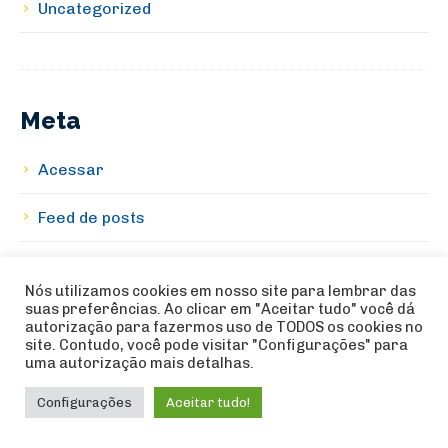
Uncategorized
Meta
Acessar
Feed de posts
Feed de comentários
Nós utilizamos cookies em nosso site para lembrar das
suas preferências. Ao clicar em "Aceitar tudo" você dá
WordPress.org
autorização para fazermos uso de TODOS os cookies no
site. Contudo, você pode visitar "Configurações" para
uma autorização mais detalhas.
Configurações
Aceitar tudo!