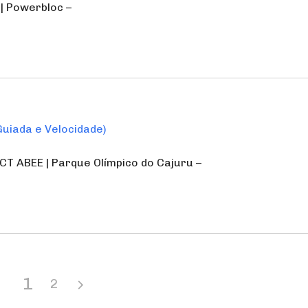
 | Powerbloc –
Guiada e Velocidade)
| CT ABEE | Parque Olímpico do Cajuru –
1
2