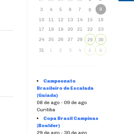
9
3
4
5
6
7
8
10
11
12
13
14
15
16
17
18
19
20
21
22
23
24
25
26
27
28
29
30
31
1
2
3
4
5
6
Campeonato
Brasileiro de Escalada
(Guiada)
08 de ago - 09 de ago
Curitiba
Copa Brasil Campinas
(Boulder)
29 de ago - 30 de ago