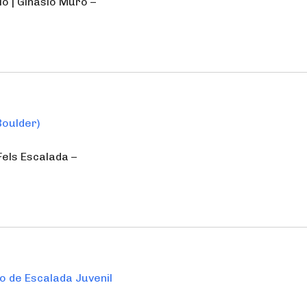
io | Ginásio Muro –
Boulder)
 Fels Escalada –
o de Escalada Juvenil