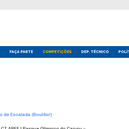
FAÇA PARTE
COMPETIÇÕES
DEP. TÉCNICO
POLÍ
o de Escalada (Boulder)
| CT ABEE | Parque Olímpico do Cajuru –