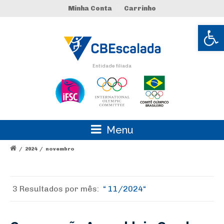
Minha Conta
Carrinho
Abrir 
Entidade filiada
Menu
/
2024
/
novembro
3 Resultados por
mês:
11/2024