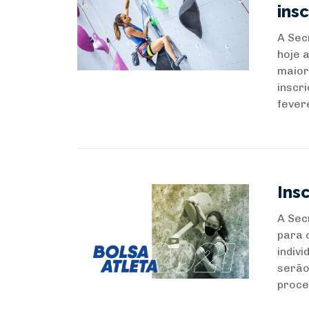
ins
A Sec
hoje 
maior
inscr
fevere
Ins
A Sec
para 
indivi
serão
proce