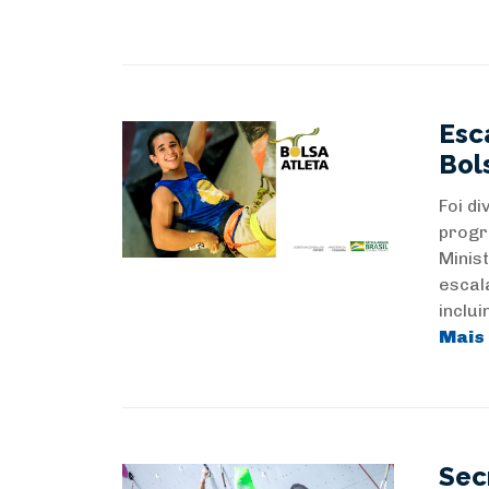
Esc
Bol
Foi di
progr
Minis
escal
inclui
Mais
Sec