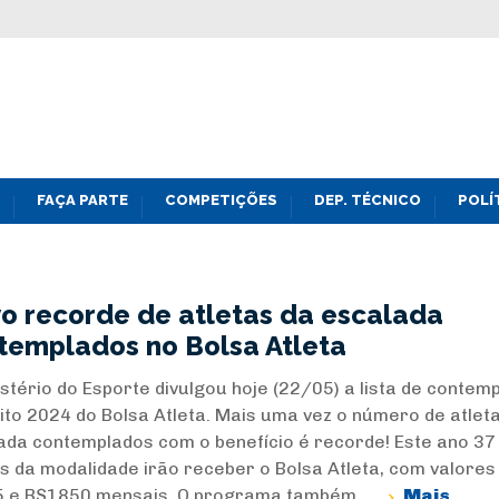
FAÇA PARTE
COMPETIÇÕES
DEP. TÉCNICO
POLÍ
o recorde de atletas da escalada
templados no Bolsa Atleta
istério do Esporte divulgou hoje (22/05) a lista de contem
eito 2024 do Bolsa Atleta. Mais uma vez o número de atlet
ada contemplados com o benefício é recorde! Este ano 37
as da modalidade irão receber o Bolsa Atleta, com valores
 e R$1850 mensais. O programa também ...
Mais