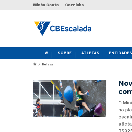
Minha Conta
Carrinho
SOBRE
ATLETAS
ENTIDADES
/
Bolsas
Nov
con
O Min
no pl
escal
atlet
R$925