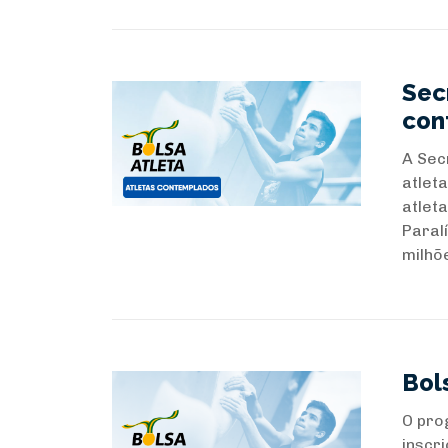
Sec
con
A Sec
atlet
atlet
Paral
milhõe
Bol
O pro
inscr