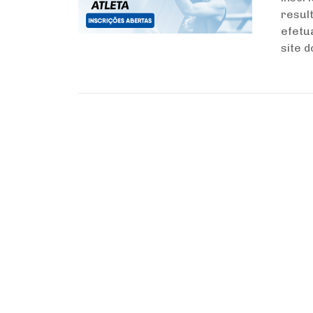
resul
efetu
site d