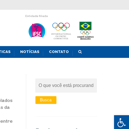
Entidade filiada
TICAS
NOTÍCIAS
CONTATO
plados
as da
Abrir 
 entre