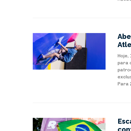
Abe
Atl
Hoje,
para 
patroc
exclu
Para 
Esc
con