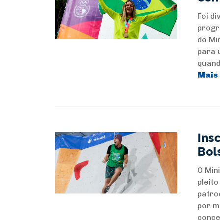
Foi di
progr
do Mi
para 
quand
Mais
Ins
Bol
O Min
pleit
patro
por me
conce