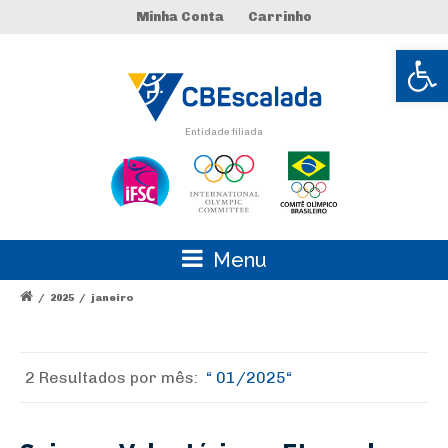
Minha Conta
Carrinho
Abrir 
Entidade filiada
Menu
/
2025
/
janeiro
2 Resultados por
mês:
01/2025