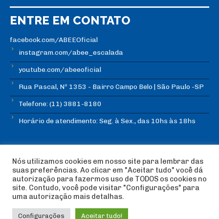
ENTRE EM CONTATO
facebook.com/ABEEOficial
instagram.com/abee_escalada
youtube.com/abeeoficial
Rua Pascal, Nº 1353 - Bairro Campo Belo | São Paulo -SP
Telefone: (11) 3881-8180
Horário de atendimento: Seg. à Sex., das 10hs às 18hs
Nós utilizamos cookies em nosso site para lembrar das
suas preferências. Ao clicar em "Aceitar tudo" você dá
autorização para fazermos uso de TODOS os cookies no
© Copyright ABEE | Associação Brasileira de Escalada
site. Contudo, você pode visitar "Configurações" para
Esportiva 2018 | Design:
Imagética Design
uma autorização mais detalhas.
Configurações
Aceitar tudo!