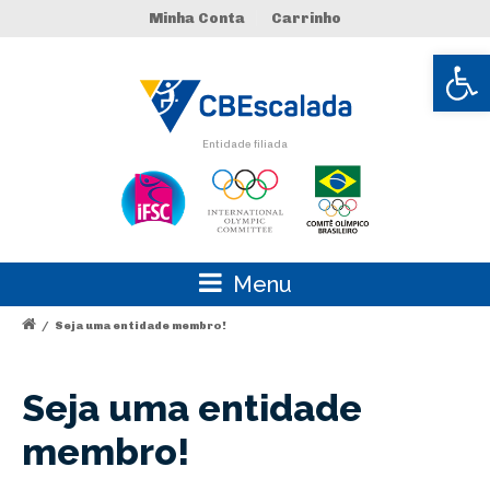
Minha Conta
Carrinho
Abrir 
Entidade filiada
Menu
/
Seja uma entidade membro!
Seja uma entidade
membro!