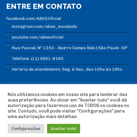
ENTRE EM CONTATO
facebook.com/ABEEOficial
instagram.com/abee_escalada
youtube.com/abeeoficial
Rua Pascal, Nº 1353 - Bairro Campo Belo | São Paulo -SP
Telefone: (11) 3881-8180
Horário de atendimento: Seg. à Sex., das 10hs às 18hs
Nós utilizamos cookies em nosso site para lembrar das
suas preferências. Ao clicar em "Aceitar tudo" você dá
autorização para fazermos uso de TODOS os cookies no
© Copyright ABEE | Associação Brasileira de Escalada
site. Contudo, você pode visitar "Configurações" para
Esportiva 2018 | Design:
Imagética Design
uma autorização mais detalhas.
Configurações
Aceitar tudo!