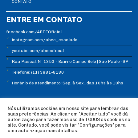
CONTATO
ENTRE EM CONTATO
facebook.com/ABEEOficial
instagram.com/abee_escalada
youtube.com/abeeoficial
Rua Pascal, Nº 1353 - Bairro Campo Belo | São Paulo -SP
Telefone: (11) 3881-8180
Horário de atendimento: Seg. à Sex., das 10hs às 18hs
Nós utilizamos cookies em nosso site para lembrar das
suas preferências. Ao clicar em "Aceitar tudo" você dá
autorização para fazermos uso de TODOS os cookies no
© Copyright ABEE | Associação Brasileira de Escalada
site. Contudo, você pode visitar "Configurações" para
Esportiva 2018 | Design:
Imagética Design
uma autorização mais detalhas.