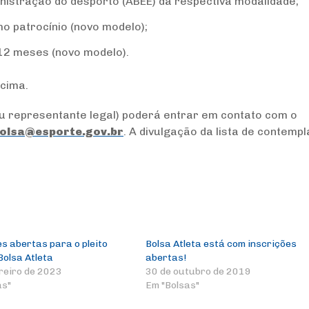
nistração do desporto (ABEE) da respectiva modalidade;
o patrocínio (novo modelo);
12 meses (novo modelo).
acima.
seu representante legal) poderá entrar em contato com o
olsa@esporte.gov.br
. A divulgação da lista de contemp
s abertas para o pleito
Bolsa Atleta está com inscrições
Bolsa Atleta
abertas!
reiro de 2023
30 de outubro de 2019
as"
Em "Bolsas"