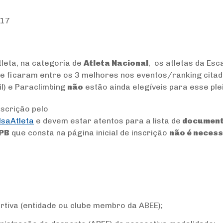
017
tleta, na categoria de
Atleta Nacional
, os atletas da Esc
e ficaram entre os 3 melhores nos eventos/ranking cita
il) e Paraclimbing
não
estão ainda elegíveis para esse plei
nscrição pelo
lsaAtleta
e devem estar atentos para a lista de
documen
PB
que consta na página inicial de inscrição
não é necess
rtiva (entidade ou clube membro da ABEE);