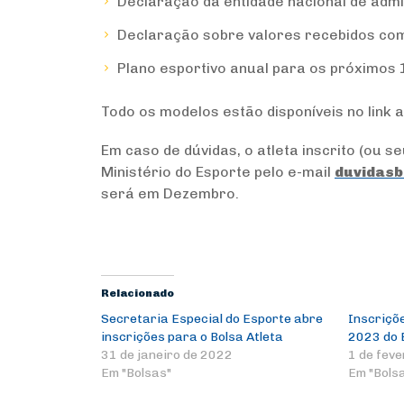
Declaração da entidade nacional de admi
Declaração sobre valores recebidos com
Plano esportivo anual para os próximos 
Todo os modelos estão disponíveis no link 
Em caso de dúvidas, o atleta inscrito (ou 
Ministério do Esporte pelo e-mail
duvidasb
será em Dezembro.
Relacionado
Secretaria Especial do Esporte abre
Inscriçõe
inscrições para o Bolsa Atleta
2023 do 
31 de janeiro de 2022
1 de feve
Em "Bolsas"
Em "Bols