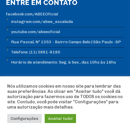
ENTRE EM CONTATO
facebook.com/ABEEOficial
instagram.com/abee_escalada
youtube.com/abeeoficial
Rua Pascal, Nº 1353 - Bairro Campo Belo | São Paulo -SP
Telefone: (11) 3881-8180
Horário de atendimento: Seg. à Sex., das 10hs às 18hs
Nós utilizamos cookies em nosso site para lembrar das
suas preferências. Ao clicar em "Aceitar tudo" você dá
autorização para fazermos uso de TODOS os cookies no
© Copyright ABEE | Associação Brasileira de Escalada
site. Contudo, você pode visitar "Configurações" para
Esportiva 2018 | Design:
Imagética Design
uma autorização mais detalhas.
Configurações
Aceitar tudo!