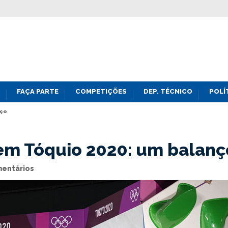
FAÇA PARTE
COMPETIÇÕES
DEP. TÉCNICO
POLÍ
nço
 em Tóquio 2020: um balanç
entários