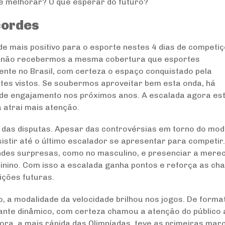
de melhorar? O que esperar do futuro?
cordes
e mais positivo para o esporte nestes 4 dias de competi
inda não recebermos a mesma cobertura que esportes
ente no Brasil, com certeza o espaço conquistado pela
ntes vistos. Se soubermos aproveitar bem esta onda, há
 de engajamento nos próximos anos. A escalada agora es
á atrai mais atenção.
o das disputas. Apesar das controvérsias em torno do mod
istir até o último escalador se apresentar para competir. 
ndes surpresas, como no masculino, e presenciar a mere
inino. Com isso a escalada ganha pontos e reforça as ch
ições futuras.
a modalidade da velocidade brilhou nos jogos. De forma
ante dinâmico, com certeza chamou a atenção do público 
gora, a mais rápida das Olimpíadas, teve as primeiras mar