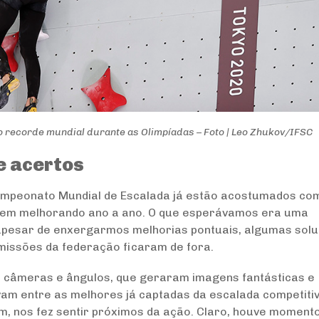
 o recorde mundial durante as Olimpíadas – Foto | Leo Zhukov/IFSC
e acertos
mpeonato Mundial de Escalada já estão acostumados co
 vem melhorando ano a ano. O que esperávamos era uma
apesar de enxergarmos melhorias pontuais, algumas sol
smissões da federação ficaram de fora.
de câmeras e ângulos, que geraram imagens fantásticas e
am entre as melhores já captadas da escalada competitiv
, nos fez sentir próximos da ação. Claro, houve moment