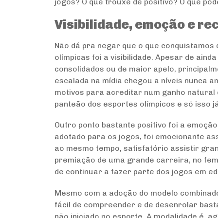
jogos? O que trouxe de positivo? O que po
Visibilidade, emoção e re
Não dá pra negar que o que conquistamos d
olímpicas foi a visibilidade. Apesar de a
consolidados ou de maior apelo, principalm
escalada na mídia chegou a níveis nunca a
motivos para acreditar num ganho natural
panteão dos esportes olímpicos e só isso j
Outro ponto bastante positivo foi a emoçã
adotado para os jogos, foi emocionante ass
ao mesmo tempo, satisfatório assistir gra
premiação de uma grande carreira, no fem
de continuar a fazer parte dos jogos em ed
Mesmo com a adoção do modelo combinado, 
fácil de compreender e de desenrolar bast
não iniciado no esporte. A modalidade é, a