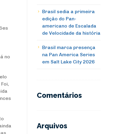
Brasil sedia a primeira
edição do Pan-
americano de Escalada
ções
de Velocidade da história
Brasil marca presença
na Pan America Series
tá no
em Salt Lake City 2026
elo
Foi,
cida
Comentários
ances
to
Arquivos
ainda
cas