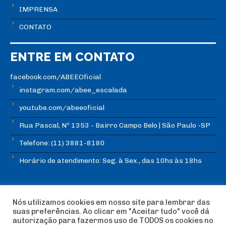
IMPRENSA
CONTATO
ENTRE EM CONTATO
facebook.com/ABEEOficial
instagram.com/abee_escalada
youtube.com/abeeoficial
Rua Pascal, Nº 1353 - Bairro Campo Belo | São Paulo -SP
Telefone: (11) 3881-8180
Horário de atendimento: Seg. à Sex., das 10hs às 18hs
Nós utilizamos cookies em nosso site para lembrar das
suas preferências. Ao clicar em "Aceitar tudo" você dá
autorização para fazermos uso de TODOS os cookies no
© Copyright ABEE | Associação Brasileira de Escalada