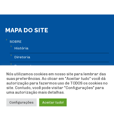
MAPA DO SITE
SOBRE
História
Diretoria
Documentos
Nós utilizamos cookies em nosso site para lembrar das
Contabilidade
suas preferências. Ao clicar em "Aceitar tudo" você dá
autorização para fazermos uso de TODOS os cookies no
ATLETAS
site. Contudo, você pode visitar "Configurações" para
uma autorização mais detalhas.
Seleção Brasileira
Profissional
Configurações
Aceitar tudo!
Juvenil