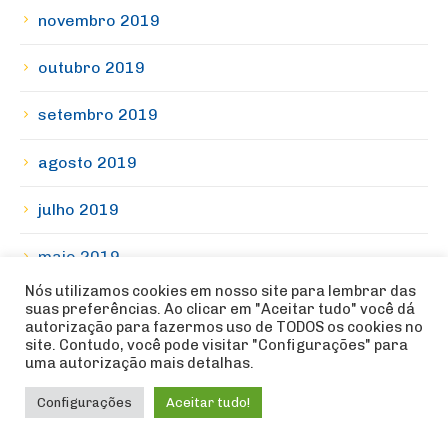
novembro 2019
outubro 2019
setembro 2019
agosto 2019
julho 2019
maio 2019
Nós utilizamos cookies em nosso site para lembrar das
abril 2019
suas preferências. Ao clicar em "Aceitar tudo" você dá
autorização para fazermos uso de TODOS os cookies no
site. Contudo, você pode visitar "Configurações" para
março 2019
uma autorização mais detalhas.
fevereiro 2019
Configurações
Aceitar tudo!
janeiro 2019