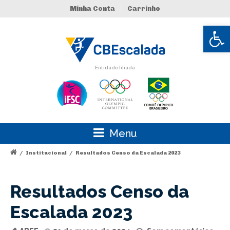
Minha Conta
Carrinho
Abrir 
Entidade filiada
Menu
/
Institucional
/
Resultados Censo da Escalada 2023
Resultados Censo da
Escalada 2023