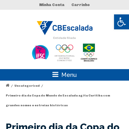
Minha Conta
Carrinho
Abrir 
Entidade filiada
Menu
/
Uncategorized
/
Primeiro dia da Copa do Mundo de Escalada agita Curitiba com
grandes nomes e estreias históricas
Primeiro dia da Copa do