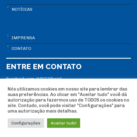
NOTÍCIAS
IMPRENSA
CONTATO
ENTRE EM CONTATO
facebook.com/ABEEOficial
instagram.com/abee_escalada
Nós utilizamos cookies em nosso site para lembrar das
suas preferências. Ao clicar em "Aceitar tudo" você dá
youtube.com/abeeoficial
autorização para fazermos uso de TODOS os cookies no
site. Contudo, você pode visitar "Configurações" para
Rua Pascal, Nº 1353 - Bairro Campo Belo | São Paulo -SP
uma autorização mais detalhas.
Telefone: (11) 3881-8180
Configurações
Aceitar tudo!
Horário de atendimento: Seg. à Sex., das 10hs às 18hs