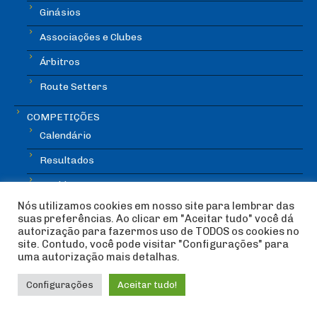
Ginásios
Associações e Clubes
Árbitros
Route Setters
COMPETIÇÕES
Calendário
Resultados
Rankings
Nós utilizamos cookies em nosso site para lembrar das
Regulamentos
suas preferências. Ao clicar em "Aceitar tudo" você dá
autorização para fazermos uso de TODOS os cookies no
site. Contudo, você pode visitar "Configurações" para
uma autorização mais detalhas.
DEP. TÉCNICO
Configurações
Aceitar tudo!
NATA