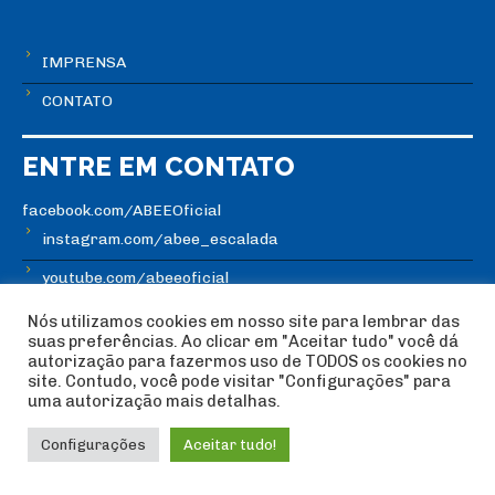
IMPRENSA
CONTATO
ENTRE EM CONTATO
facebook.com/ABEEOficial
instagram.com/abee_escalada
youtube.com/abeeoficial
Rua Pascal, Nº 1353 - Bairro Campo Belo | São Paulo -SP
Nós utilizamos cookies em nosso site para lembrar das
suas preferências. Ao clicar em "Aceitar tudo" você dá
Telefone: (11) 3881-8180
autorização para fazermos uso de TODOS os cookies no
site. Contudo, você pode visitar "Configurações" para
Horário de atendimento: Seg. à Sex., das 10hs às 18hs
uma autorização mais detalhas.
Configurações
Aceitar tudo!