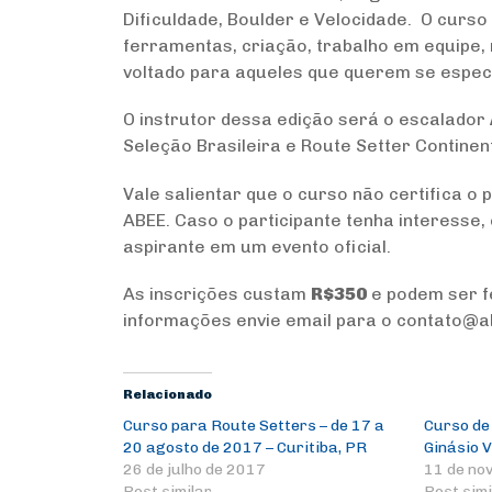
Dificuldade, Boulder e Velocidade. O curs
ferramentas, criação, trabalho em equipe, 
voltado para aqueles que querem se especi
O instrutor dessa edição será o escalador
Seleção Brasileira e Route Setter Continent
Vale salientar que o curso não certifica o
ABEE. Caso o participante tenha interesse,
aspirante em um evento oficial.
As inscrições custam
R$350
e podem ser fe
informações envie email para o contato@
Relacionado
Curso para Route Setters – de 17 a
Curso de
20 agosto de 2017 – Curitiba, PR
Ginásio V
26 de julho de 2017
11 de no
Post similar
Post simi