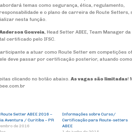
o abordará temas como segurança, ética, regulamento,
responsabilidade e o plano de carreira de Route Setters,
alizar nesta função.
Anderson Gouveia
, Head Setter ABEE, Team Manager da
al certificado pelo IFSC.
 participante a atuar como Route Setter em competições of
 ele deve passar por certificação posterior, atuando com
itas clicando no botão abaixo.
As vagas são limitadas
! 
abee.com.br
 Route Setter ABEE 2016 –
Informações sobre Curso/
ia Aventura / Curitiba – PR
Certificação para Route-setters
vembro de 2016
ABEE
lar
1 de junho de 2015