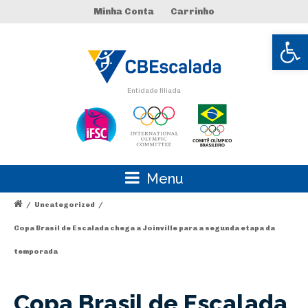
Minha Conta
Carrinho
Abrir 
Entidade filiada
Menu
/
Uncategorized
/
Copa Brasil de Escalada chega a Joinville para a segunda etapa da
temporada
Copa Brasil de Escalada