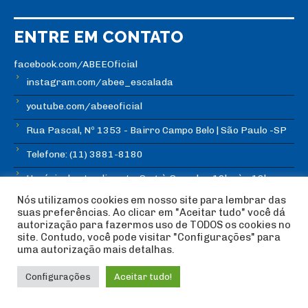
ENTRE EM CONTATO
facebook.com/ABEEOficial
instagram.com/abee_escalada
youtube.com/abeeoficial
Rua Pascal, Nº 1353 - Bairro Campo Belo | São Paulo -SP
Telefone: (11) 3881-8180
Horário de atendimento: Seg. à Sex., das 10hs às 18hs
Nós utilizamos cookies em nosso site para lembrar das
suas preferências. Ao clicar em "Aceitar tudo" você dá
autorização para fazermos uso de TODOS os cookies no
site. Contudo, você pode visitar "Configurações" para
uma autorização mais detalhas.
© Copyright ABEE | Associação Brasileira de Escalada
Esportiva 2018 | Design:
Imagética Design
Configurações
Aceitar tudo!