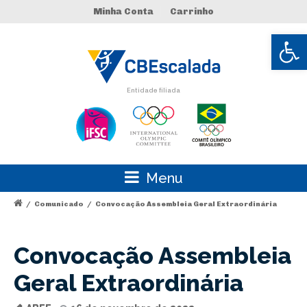
Minha Conta
Carrinho
Abrir 
Entidade filiada
Menu
/
Comunicado
/
Convocação Assembleia Geral Extraordinária
Convocação Assembleia
Geral Extraordinária