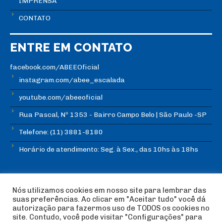
IMPRENSA
CONTATO
ENTRE EM CONTATO
facebook.com/ABEEOficial
instagram.com/abee_escalada
youtube.com/abeeoficial
Rua Pascal, Nº 1353 - Bairro Campo Belo | São Paulo -SP
Telefone: (11) 3881-8180
Horário de atendimento: Seg. à Sex., das 10hs às 18hs
Nós utilizamos cookies em nosso site para lembrar das
suas preferências. Ao clicar em "Aceitar tudo" você dá
autorização para fazermos uso de TODOS os cookies no
© Copyright ABEE | Associação Brasileira de Escalada
site. Contudo, você pode visitar "Configurações" para
Esportiva 2018 | Design:
Imagética Design