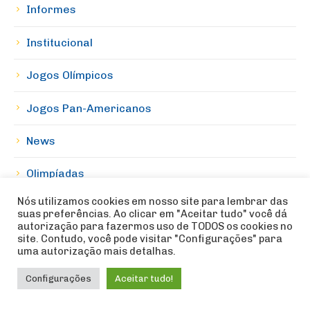
Informes
Institucional
Jogos Olímpicos
Jogos Pan-Americanos
News
Olimpíadas
Nós utilizamos cookies em nosso site para lembrar das
PanAmericano
suas preferências. Ao clicar em "Aceitar tudo" você dá
autorização para fazermos uso de TODOS os cookies no
site. Contudo, você pode visitar "Configurações" para
Paraolimpíadas
uma autorização mais detalhas.
Prêmios
Configurações
Aceitar tudo!
Recursos