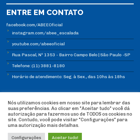
ENTRE EM CONTATO
facebook.com/ABEEOficial
instagram.com/abee_escalada
youtube.com/abeeoficial
Rua Pascal, Nº 1353 - Bairro Campo Belo | São Paulo -SP
Telefone: (11) 3881-8180
Horário de atendimento: Seg. à Sex., das 10hs às 18hs
Nós utilizamos cookies em nosso site para lembrar das
suas preferências. Ao clicar em "Aceitar tudo" você dá
autorização para fazermos uso de TODOS os cookies no
© Copyright ABEE | Associação Brasileira de Escalada
site. Contudo, você pode visitar "Configurações" para
Esportiva 2018 | Design:
Imagética Design
uma autorização mais detalhas.
Configurações
Aceitar tudo!