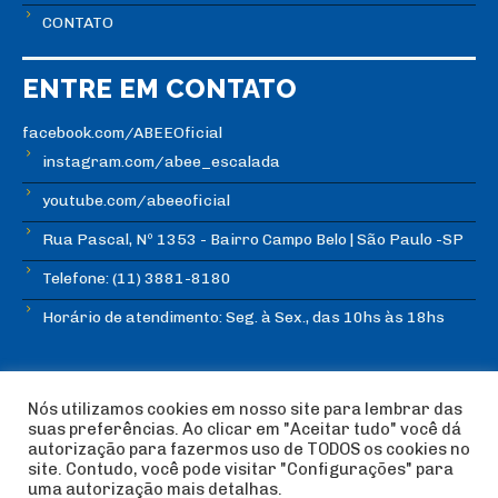
CONTATO
ENTRE EM CONTATO
facebook.com/ABEEOficial
instagram.com/abee_escalada
youtube.com/abeeoficial
Rua Pascal, Nº 1353 - Bairro Campo Belo | São Paulo -SP
Telefone: (11) 3881-8180
Horário de atendimento: Seg. à Sex., das 10hs às 18hs
Nós utilizamos cookies em nosso site para lembrar das
suas preferências. Ao clicar em "Aceitar tudo" você dá
autorização para fazermos uso de TODOS os cookies no
© Copyright ABEE | Associação Brasileira de Escalada
site. Contudo, você pode visitar "Configurações" para
Esportiva 2018 | Design:
Imagética Design
uma autorização mais detalhas.